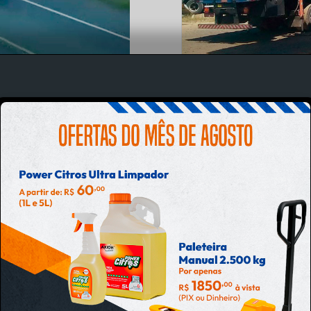
ÃO
rometida
rança e
os nossos